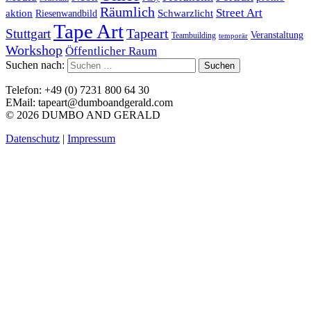
Räumlich
Street Art
aktion
Schwarzlicht
Riesenwandbild
Tape Art
Stuttgart
Tapeart
Veranstaltung
Teambuilding
temporär
Workshop
Öffentlicher Raum
Suchen nach:
Telefon: +49 (0) 7231 800 64 30
EMail: tapeart@dumboandgerald.com
© 2026 DUMBO AND GERALD
Datenschutz
|
Impressum