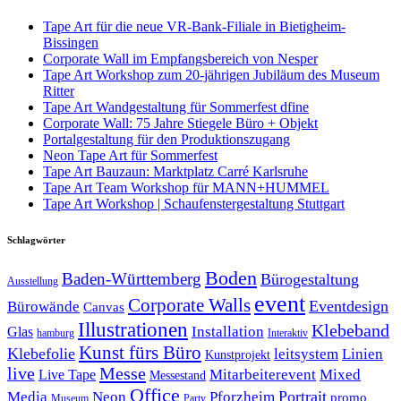
Tape Art für die neue VR-Bank-Filiale in Bietigheim-
Bissingen
Corporate Wall im Empfangsbereich von Nesper
Tape Art Workshop zum 20-jährigen Jubiläum des Museum
Ritter
Tape Art Wandgestaltung für Sommerfest dfine
Corporate Wall: 75 Jahre Stiegele Büro + Objekt
Portalgestaltung für den Produktionszugang
Neon Tape Art für Sommerfest
Tape Art Bauzaun: Marktplatz Carré Karlsruhe
Tape Art Team Workshop für MANN+HUMMEL
Tape Art Workshop | Schaufenstergestaltung Stuttgart
Schlagwörter
Boden
Baden-Württemberg
Bürogestaltung
Ausstellung
event
Corporate Walls
Eventdesign
Bürowände
Canvas
Illustrationen
Klebeband
Installation
Glas
hamburg
Interaktiv
Kunst fürs Büro
Klebefolie
leitsystem
Linien
Kunstprojekt
Messe
live
Mitarbeiterevent
Mixed
Live Tape
Messestand
Office
Portrait
Media
Neon
Pforzheim
promo
Museum
Party